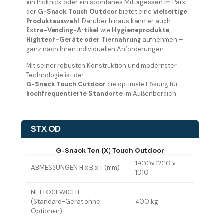
ein Picknick oder ein spontanes Mittagessen im Park –
der
G-Snack Touch Outdoor
bietet eine
vielseitige
Produktauswahl
. Darüber hinaus kann er auch
Extra-Vending-Artikel
wie
Hygieneprodukte,
Hightech-Geräte oder Tiernahrung
aufnehmen –
ganz nach Ihren individuellen Anforderungen.
Mit seiner robusten Konstruktion und modernster
Technologie ist der
G-Snack Touch Outdoor
die optimale Lösung für
hochfrequentierte Standorte
im Außenbereich.
STX OD
G-Snack Ten (X) Touch Outdoor
1900x 1200 x
ABMESSUNGEN H x B x T (mm)
1010
NETTOGEWICHT
(Standard-Gerät ohne
400 kg
Optionen)