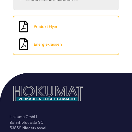
Produkt Flyer
Energieklassen
Hokuma GmbH
Bahnhofstraße 90
53859 Niederkassel